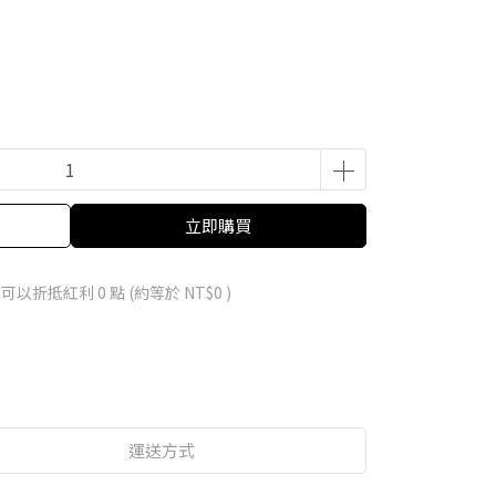
立即購買
 」可以折抵紅利
0
點 (約等於
NT$0
)
運送方式