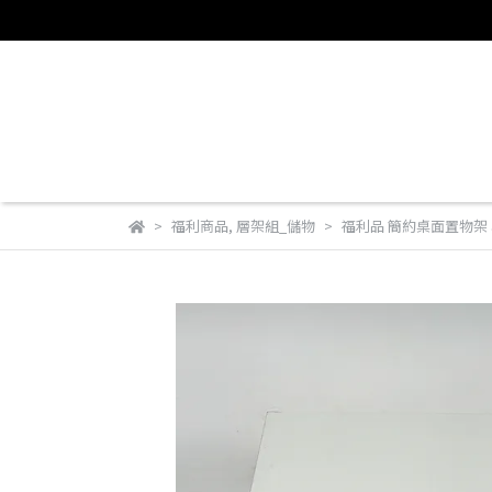
福利商品
,
層架組_儲物
福利品 簡約桌面置物架 