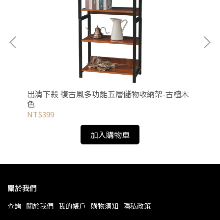
出清下殺 復古風多功能五層儲物收納架-古檀木
桌
色
NT$399
NT
加入購物車
關於我們
查詢
關於我們
我的帳戶
購物須知
隱私政策