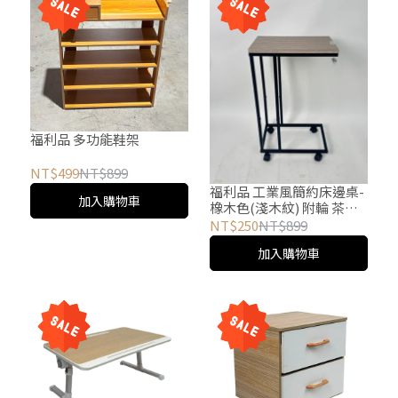
福利品 多功能鞋架
NT$499
NT$899
福利品 工業風簡約床邊桌-
加入購物車
橡木色(淺木紋) 附輪 茶几
桌 邊桌 移動式 懶人桌 電腦
NT$250
NT$899
桌 ㄈ型 雜誌桌
加入購物車