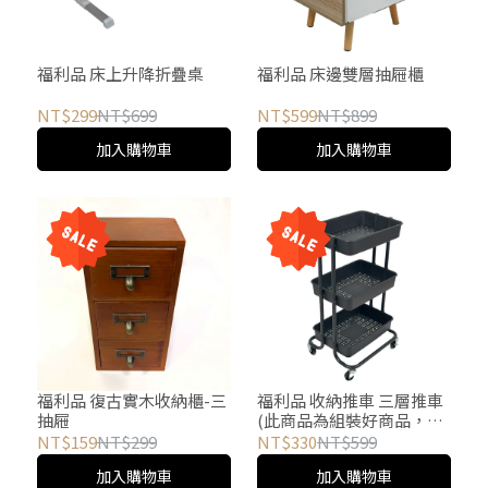
福利品 床上升降折疊桌
福利品 床邊雙層抽屜櫃
NT$299
NT$699
NT$599
NT$899
加入購物車
加入購物車
福利品 復古實木收納櫃-三
福利品 收納推車 三層推車
抽屜
(此商品為組裝好商品，均
已現場取貨為主)
NT$159
NT$299
NT$330
NT$599
加入購物車
加入購物車