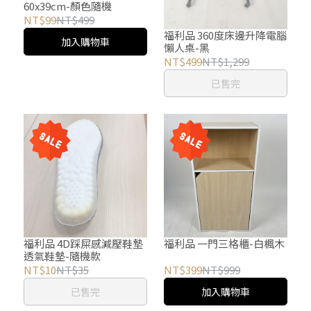
60x39cm-顏色隨機
NT$99
NT$499
福利品 360度床邊升降電腦
加入購物車
懶人桌-黑
NT$499
NT$1,299
已售完
福利品 4D踩屎感減壓鞋墊
福利品 一門三格櫃-白楓木
透氣鞋墊-隨機款
NT$10
NT$35
NT$399
NT$999
已售完
加入購物車